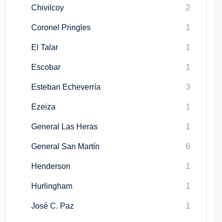
Chivilcoy
2
Coronel Pringles
1
El Talar
1
Escobar
1
Esteban Echeverría
3
Ezeiza
1
General Las Heras
1
General San Martín
6
Henderson
1
Hurlingham
1
José C. Paz
1