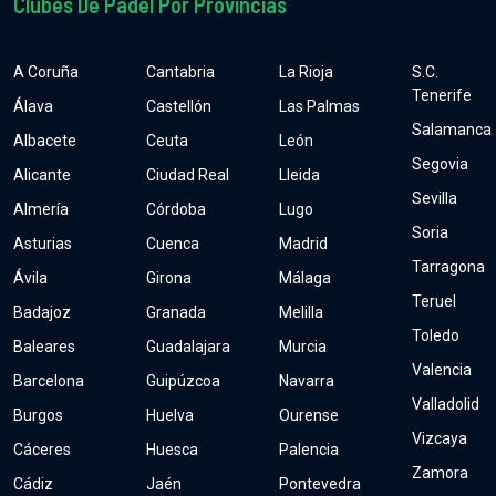
Clubes De Pádel Por Provincias
A Coruña
Cantabria
La Rioja
S.C.
Tenerife
Álava
Castellón
Las Palmas
Salamanca
Albacete
Ceuta
León
Segovia
Alicante
Ciudad Real
Lleida
Sevilla
Almería
Córdoba
Lugo
Soria
Asturias
Cuenca
Madrid
Tarragona
Ávila
Girona
Málaga
Teruel
Badajoz
Granada
Melilla
Toledo
Baleares
Guadalajara
Murcia
Valencia
Barcelona
Guipúzcoa
Navarra
Valladolid
Burgos
Huelva
Ourense
Vizcaya
Cáceres
Huesca
Palencia
Zamora
Cádiz
Jaén
Pontevedra