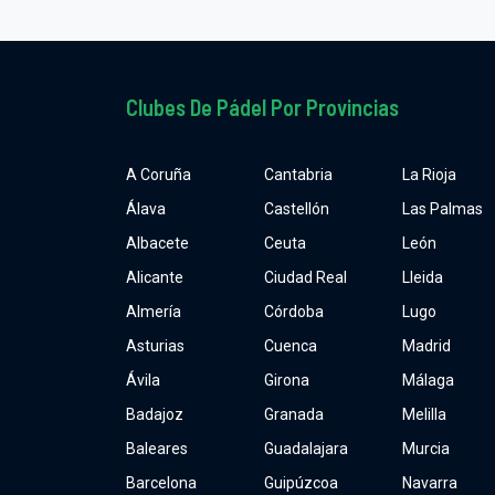
Clubes De Pádel Por Provincias
A Coruña
Cantabria
La Rioja
Álava
Castellón
Las Palmas
Albacete
Ceuta
León
Alicante
Ciudad Real
Lleida
Almería
Córdoba
Lugo
Asturias
Cuenca
Madrid
Ávila
Girona
Málaga
Badajoz
Granada
Melilla
Baleares
Guadalajara
Murcia
Barcelona
Guipúzcoa
Navarra