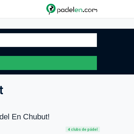
t
del En Chubut!
4
clubs de pádel