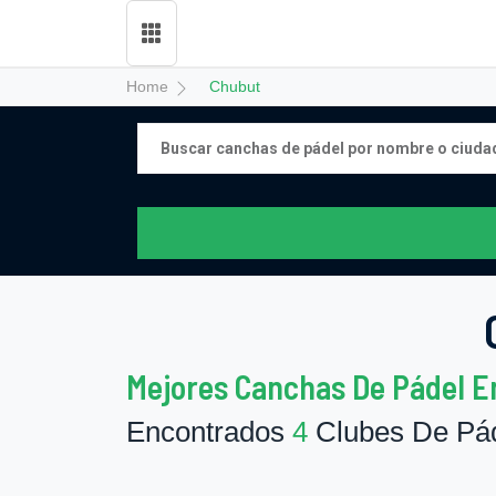
Home
Chubut
Mejores Canchas De Pádel E
Encontrados
4
Clubes De Pád