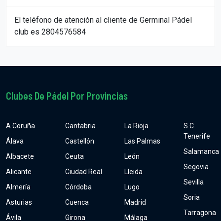
El teléfono de atención al cliente de Germinal Pádel
club es 2804576584
Clubes De Pádel Por Provincias
A Coruña
Cantabria
La Rioja
S.C.
Tenerife
Álava
Castellón
Las Palmas
Salamanca
Albacete
Ceuta
León
Segovia
Alicante
Ciudad Real
Lleida
Sevilla
Almería
Córdoba
Lugo
Soria
Asturias
Cuenca
Madrid
Tarragona
Ávila
Girona
Málaga