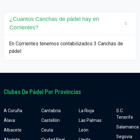
¿Cuantos Canchas de pádel hay en
Corrientes?
En Corrientes tenemos contabilizados 3 Canchas de
pádel
Clubes De Pádel Por Provincias
A Coruña
Cantabria
La Rioja
S.C.
Tenerife
Álava
Castellón
Las Palmas
Salamanca
Albacete
Ceuta
León
Segovia
Alicante
Ciudad Real
Lleida