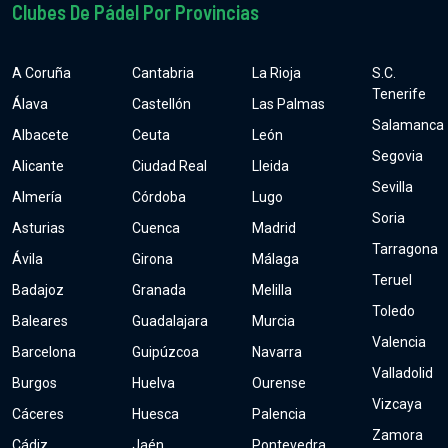
Clubes De Pádel Por Provincias
A Coruña
Cantabria
La Rioja
S.C.
Tenerife
Álava
Castellón
Las Palmas
Salamanca
Albacete
Ceuta
León
Segovia
Alicante
Ciudad Real
Lleida
Sevilla
Almería
Córdoba
Lugo
Soria
Asturias
Cuenca
Madrid
Tarragona
Ávila
Girona
Málaga
Teruel
Badajoz
Granada
Melilla
Toledo
Baleares
Guadalajara
Murcia
Valencia
Barcelona
Guipúzcoa
Navarra
Valladolid
Burgos
Huelva
Ourense
Vizcaya
Cáceres
Huesca
Palencia
Zamora
Cádiz
Jaén
Pontevedra