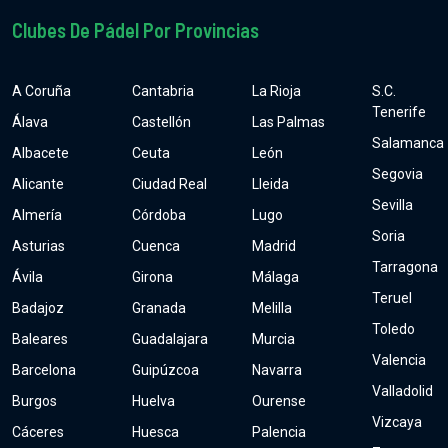
Clubes De Pádel Por Provincias
A Coruña
Cantabria
La Rioja
S.C.
Tenerife
Álava
Castellón
Las Palmas
Salamanca
Albacete
Ceuta
León
Segovia
Alicante
Ciudad Real
Lleida
Sevilla
Almería
Córdoba
Lugo
Soria
Asturias
Cuenca
Madrid
Tarragona
Ávila
Girona
Málaga
Teruel
Badajoz
Granada
Melilla
Toledo
Baleares
Guadalajara
Murcia
Valencia
Barcelona
Guipúzcoa
Navarra
Valladolid
Burgos
Huelva
Ourense
Vizcaya
Cáceres
Huesca
Palencia