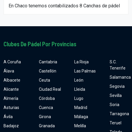
En Chaco tenemos contabilizados 8 Canchas de pádel
Clubes De Pádel Por Provincias
A Coruña
Cantabria
La Rioja
S.C.
Tenerife
Álava
Castellón
Las Palmas
Salamanca
Albacete
Ceuta
León
Segovia
Alicante
Ciudad Real
Lleida
Sevilla
Almería
Córdoba
Lugo
Soria
Asturias
Cuenca
Madrid
Tarragona
Ávila
Girona
Málaga
Teruel
Badajoz
Granada
Melilla