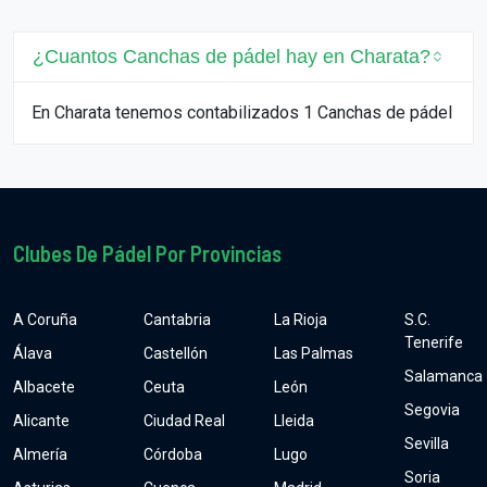
¿Cuantos Canchas de pádel hay en Charata?
En Charata tenemos contabilizados 1 Canchas de pádel
Clubes De Pádel Por Provincias
A Coruña
Cantabria
La Rioja
S.C.
Tenerife
Álava
Castellón
Las Palmas
Salamanca
Albacete
Ceuta
León
Segovia
Alicante
Ciudad Real
Lleida
Sevilla
Almería
Córdoba
Lugo
Soria