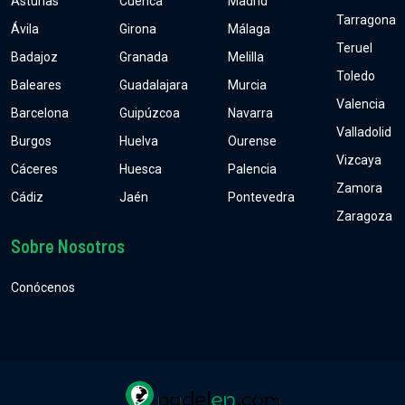
Asturias
Cuenca
Madrid
Tarragona
Ávila
Girona
Málaga
Teruel
Badajoz
Granada
Melilla
Toledo
Baleares
Guadalajara
Murcia
Valencia
Barcelona
Guipúzcoa
Navarra
Valladolid
Burgos
Huelva
Ourense
Vizcaya
Cáceres
Huesca
Palencia
Zamora
Cádiz
Jaén
Pontevedra
Zaragoza
Sobre Nosotros
Conócenos