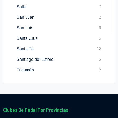
Salta
7
San Juan
2
San Luis
9
Santa Cruz
2
Santa Fe
18
Santiago del Estero
2
Tucumán
7
Clubes De Pádel Por Provincias