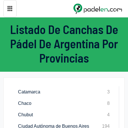
Listado De Canchas De
Pádel De Argentina Por
Provincias
Catamarca
3
Chaco
8
Chubut
4
Ciudad Autónoma de Buenos Aires
194