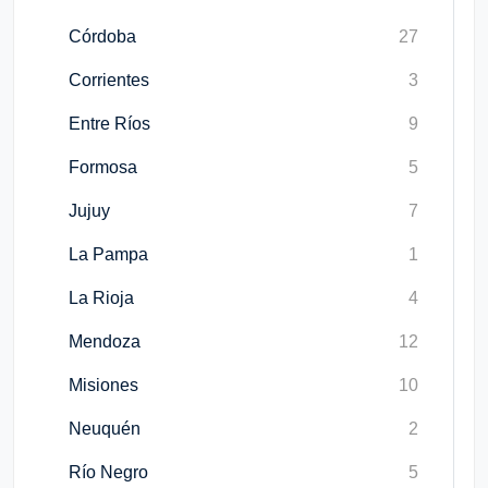
Córdoba
27
Corrientes
3
Entre Ríos
9
Formosa
5
Jujuy
7
La Pampa
1
La Rioja
4
Mendoza
12
Misiones
10
Neuquén
2
Río Negro
5