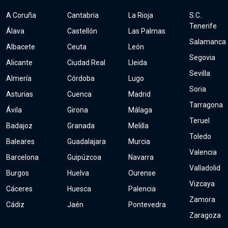
A Coruña
Cantabria
La Rioja
S.C.
Tenerife
Álava
Castellón
Las Palmas
Salamanca
Albacete
Ceuta
León
Segovia
Alicante
Ciudad Real
Lleida
Sevilla
Almería
Córdoba
Lugo
Soria
Asturias
Cuenca
Madrid
Tarragona
Ávila
Girona
Málaga
Teruel
Badajoz
Granada
Melilla
Toledo
Baleares
Guadalajara
Murcia
Valencia
Barcelona
Guipúzcoa
Navarra
Valladolid
Burgos
Huelva
Ourense
Vizcaya
Cáceres
Huesca
Palencia
Zamora
Cádiz
Jaén
Pontevedra
Zaragoza