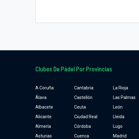
Clubes De Pádel Por Provincias
A Coruña
Cantabria
La Rioja
Álava
Castellón
Las Palmas
Albacete
Ceuta
León
Alicante
Ciudad Real
Lleida
Almería
Córdoba
Lugo
Asturias
Cuenca
Madrid