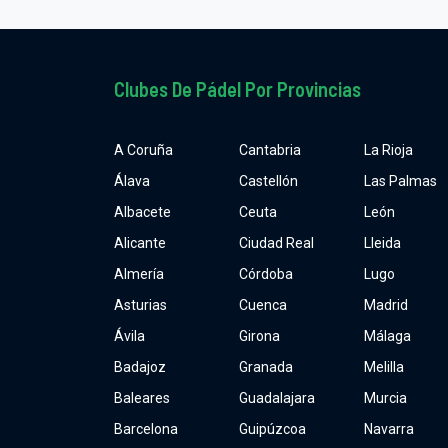
Clubes De Pádel Por Provincias
A Coruña
Cantabria
La Rioja
Álava
Castellón
Las Palmas
Albacete
Ceuta
León
Alicante
Ciudad Real
Lleida
Almería
Córdoba
Lugo
Asturias
Cuenca
Madrid
Ávila
Girona
Málaga
Badajoz
Granada
Melilla
Baleares
Guadalajara
Murcia
Barcelona
Guipúzcoa
Navarra