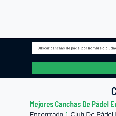
C
Mejores Canchas De Pádel E
Encontrado
1
Club De Pádel 