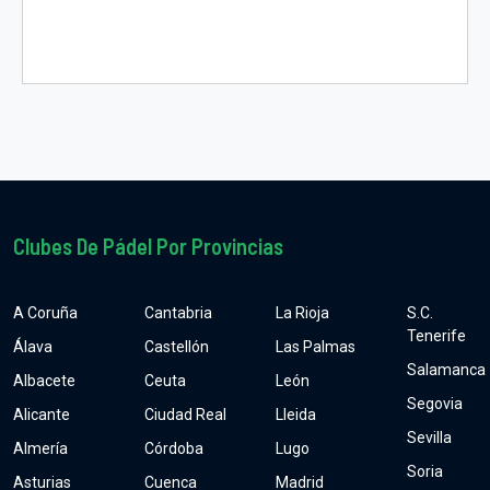
Clubes De Pádel Por Provincias
A Coruña
Cantabria
La Rioja
S.C.
Tenerife
Álava
Castellón
Las Palmas
Salamanca
Albacete
Ceuta
León
Segovia
Alicante
Ciudad Real
Lleida
Sevilla
Almería
Córdoba
Lugo
Soria
Asturias
Cuenca
Madrid