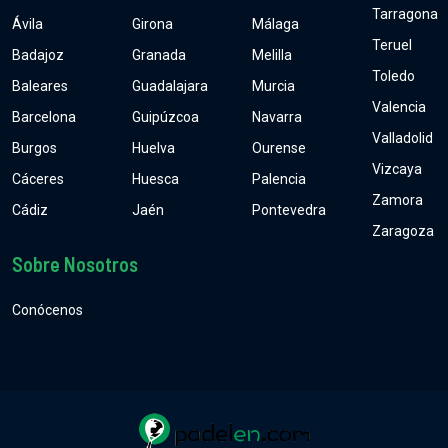
Tarragona
Ávila
Girona
Málaga
Teruel
Badajoz
Granada
Melilla
Toledo
Baleares
Guadalajara
Murcia
Valencia
Barcelona
Guipúzcoa
Navarra
Valladolid
Burgos
Huelva
Ourense
Vizcaya
Cáceres
Huesca
Palencia
Zamora
Cádiz
Jaén
Pontevedra
Zaragoza
Sobre Nosotros
Conócenos