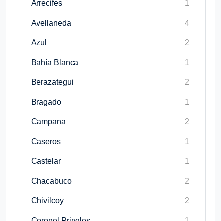
Arrecifes
1
Avellaneda
4
Azul
2
Bahía Blanca
1
Berazategui
2
Bragado
1
Campana
2
Caseros
1
Castelar
1
Chacabuco
2
Chivilcoy
2
Coronel Pringles
1