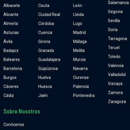
Salamanca
Albacete
Ceuta
León
Segovia
Alicante
Ciudad Real
Lleida
Sevilla
Almería
Córdoba
Lugo
Soria
Asturias
Cuenca
Madrid
Tarragona
Ávila
Girona
Málaga
Teruel
Badajoz
Granada
Melilla
Toledo
Baleares
Guadalajara
Murcia
Valencia
Barcelona
Guipúzcoa
Navarra
Valladolid
Burgos
Huelva
Ourense
Vizcaya
Cáceres
Huesca
Palencia
Zamora
Cádiz
Jaén
Pontevedra
Zaragoza
Sobre Nosotros
Conócenos