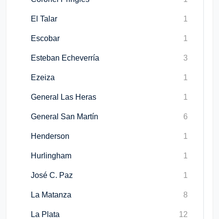
El Talar
1
Escobar
1
Esteban Echeverría
3
Ezeiza
1
General Las Heras
1
General San Martín
6
Henderson
1
Hurlingham
1
José C. Paz
1
La Matanza
8
La Plata
12