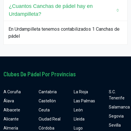
¿Cuantos Canchas de pádel hay en
Urdampilleta?
En Urdampilleta tenemos contabilizados 1 Canchas de
pádel
Clubes De Pádel Por Provincias
A Coruña
Cantabria
La Rioja
S.C.
Tenerife
Álava
Castellón
Las Palmas
Salamanca
Albacete
Ceuta
León
Segovia
Alicante
Ciudad Real
Lleida
Sevilla
Almería
Córdoba
Lugo