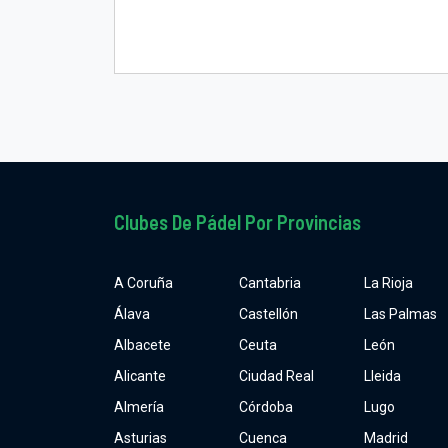
Clubes De Pádel Por Provincias
A Coruña
Cantabria
La Rioja
Álava
Castellón
Las Palmas
Albacete
Ceuta
León
Alicante
Ciudad Real
Lleida
Almería
Córdoba
Lugo
Asturias
Cuenca
Madrid