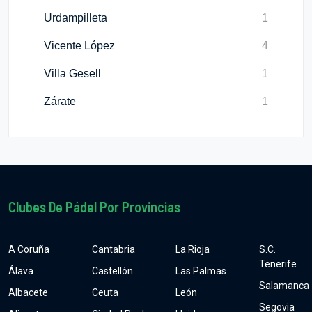
Urdampilleta
1
Vicente López
4
Villa Gesell
1
Zárate
1
Clubes De Pádel Por Provincias
A Coruña
Cantabria
La Rioja
S.C.
Tenerife
Álava
Castellón
Las Palmas
Salamanca
Albacete
Ceuta
León
Segovia