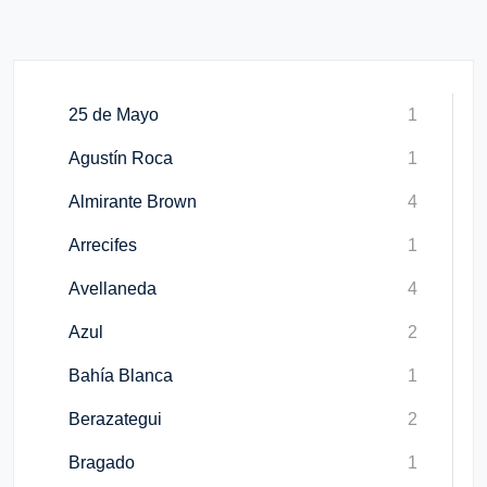
25 de Mayo
1
Agustín Roca
1
Almirante Brown
4
Arrecifes
1
Avellaneda
4
Azul
2
Bahía Blanca
1
Berazategui
2
Bragado
1