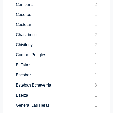
Campana
2
Caseros
1
Castelar
1
Chacabuco
2
Chivilcoy
2
Coronel Pringles
1
El Talar
1
Escobar
1
Esteban Echeverría
3
Ezeiza
1
General Las Heras
1