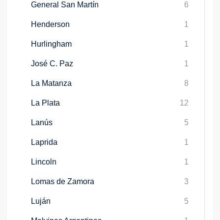
General San Martín
6
Henderson
1
Hurlingham
1
José C. Paz
1
La Matanza
8
La Plata
12
Lanús
5
Laprida
1
Lincoln
1
Lomas de Zamora
3
Luján
5