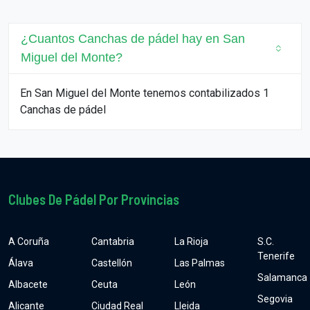
¿Cuantos Canchas de pádel hay en San
Miguel del Monte?
En San Miguel del Monte tenemos contabilizados 1
Canchas de pádel
Clubes De Pádel Por Provincias
A Coruña
Cantabria
La Rioja
S.C.
Tenerife
Álava
Castellón
Las Palmas
Salamanca
Albacete
Ceuta
León
Segovia
Alicante
Ciudad Real
Lleida