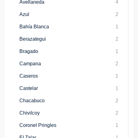
Avellaneda
4
Azul
2
Bahía Blanca
1
Berazategui
2
Bragado
1
Campana
2
Caseros
1
Castelar
1
Chacabuco
2
Chivilcoy
2
Coronel Pringles
1
El Talar
1