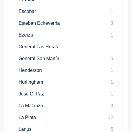
Escobar
1
Esteban Echeverría
3
Ezeiza
1
General Las Heras
1
General San Martín
6
Henderson
1
Hurlingham
1
José C. Paz
1
La Matanza
8
La Plata
12
Lanús
5