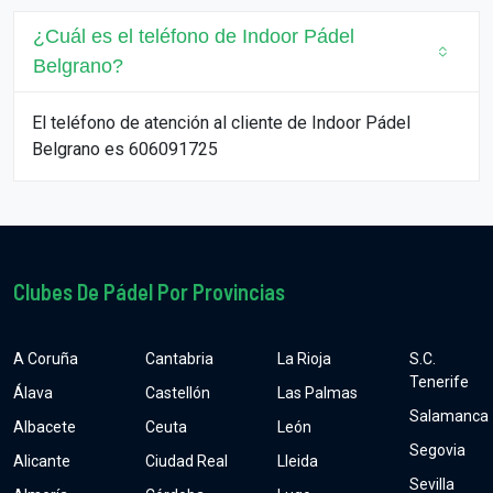
¿Cuál es el teléfono de Indoor Pádel
Belgrano?
El teléfono de atención al cliente de Indoor Pádel
Belgrano es 606091725
Clubes De Pádel Por Provincias
A Coruña
Cantabria
La Rioja
S.C.
Tenerife
Álava
Castellón
Las Palmas
Salamanca
Albacete
Ceuta
León
Segovia
Alicante
Ciudad Real
Lleida
Sevilla