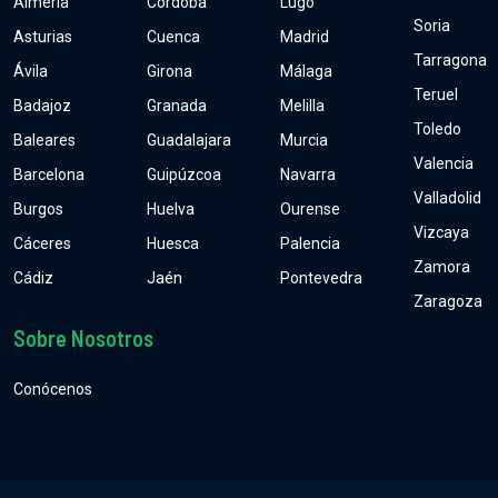
Almería
Córdoba
Lugo
Soria
Asturias
Cuenca
Madrid
Tarragona
Ávila
Girona
Málaga
Teruel
Badajoz
Granada
Melilla
Toledo
Baleares
Guadalajara
Murcia
Valencia
Barcelona
Guipúzcoa
Navarra
Valladolid
Burgos
Huelva
Ourense
Vizcaya
Cáceres
Huesca
Palencia
Zamora
Cádiz
Jaén
Pontevedra
Zaragoza
Sobre Nosotros
Conócenos