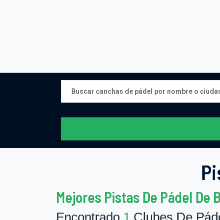
Pi
Mejores Pistas De Pádel De 
Encontrado
1
Clubes De Páde