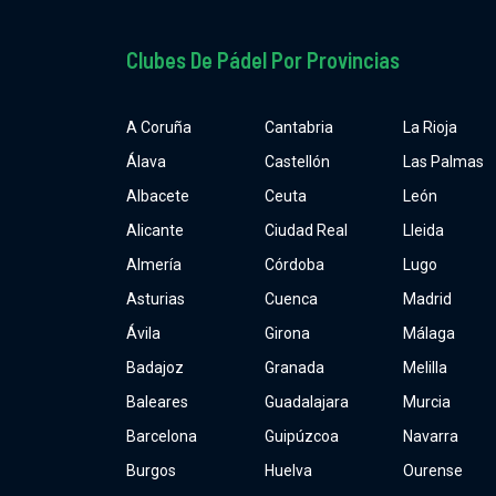
Clubes De Pádel Por Provincias
A Coruña
Cantabria
La Rioja
Álava
Castellón
Las Palmas
Albacete
Ceuta
León
Alicante
Ciudad Real
Lleida
Almería
Córdoba
Lugo
Asturias
Cuenca
Madrid
Ávila
Girona
Málaga
Badajoz
Granada
Melilla
Baleares
Guadalajara
Murcia
Barcelona
Guipúzcoa
Navarra
Burgos
Huelva
Ourense