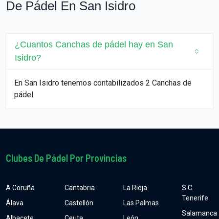
De Pádel En San Isidro
¿Cuantos Canchas de pádel hay en San
Isidro?
En San Isidro tenemos contabilizados 2 Canchas de
pádel
Clubes De Pádel Por Provincias
A Coruña
Cantabria
La Rioja
S.C.
Tenerife
Álava
Castellón
Las Palmas
Salamanca
Albacete
Ceuta
León