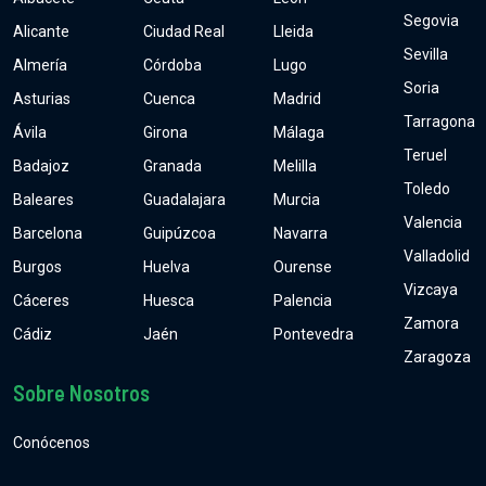
Segovia
Alicante
Ciudad Real
Lleida
Sevilla
Almería
Córdoba
Lugo
Soria
Asturias
Cuenca
Madrid
Tarragona
Ávila
Girona
Málaga
Teruel
Badajoz
Granada
Melilla
Toledo
Baleares
Guadalajara
Murcia
Valencia
Barcelona
Guipúzcoa
Navarra
Valladolid
Burgos
Huelva
Ourense
Vizcaya
Cáceres
Huesca
Palencia
Zamora
Cádiz
Jaén
Pontevedra
Zaragoza
Sobre Nosotros
Conócenos