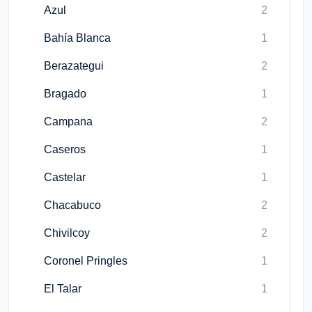
Azul
2
Bahía Blanca
1
Berazategui
2
Bragado
1
Campana
2
Caseros
1
Castelar
1
Chacabuco
2
Chivilcoy
2
Coronel Pringles
1
El Talar
1