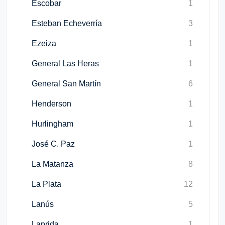
Escobar
1
Esteban Echeverría
3
Ezeiza
1
General Las Heras
1
General San Martín
6
Henderson
1
Hurlingham
1
José C. Paz
1
La Matanza
8
La Plata
12
Lanús
5
Laprida
1