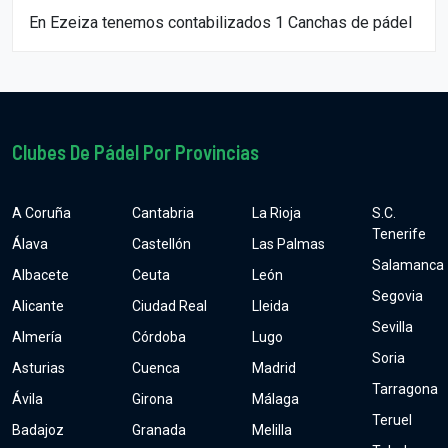
En Ezeiza tenemos contabilizados 1 Canchas de pádel
Clubes De Pádel Por Provincias
A Coruña
Cantabria
La Rioja
S.C.
Tenerife
Álava
Castellón
Las Palmas
Salamanca
Albacete
Ceuta
León
Segovia
Alicante
Ciudad Real
Lleida
Sevilla
Almería
Córdoba
Lugo
Soria
Asturias
Cuenca
Madrid
Tarragona
Ávila
Girona
Málaga
Teruel
Badajoz
Granada
Melilla