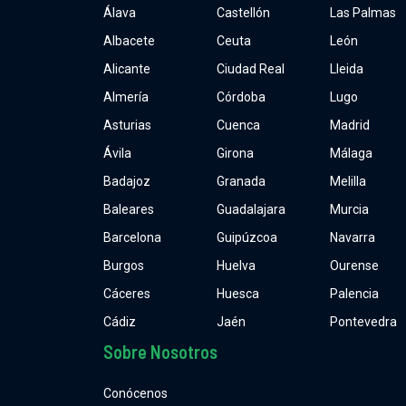
Álava
Castellón
Las Palmas
Albacete
Ceuta
León
Alicante
Ciudad Real
Lleida
Almería
Córdoba
Lugo
Asturias
Cuenca
Madrid
Ávila
Girona
Málaga
Badajoz
Granada
Melilla
Baleares
Guadalajara
Murcia
Barcelona
Guipúzcoa
Navarra
Burgos
Huelva
Ourense
Cáceres
Huesca
Palencia
Cádiz
Jaén
Pontevedra
Sobre Nosotros
Conócenos