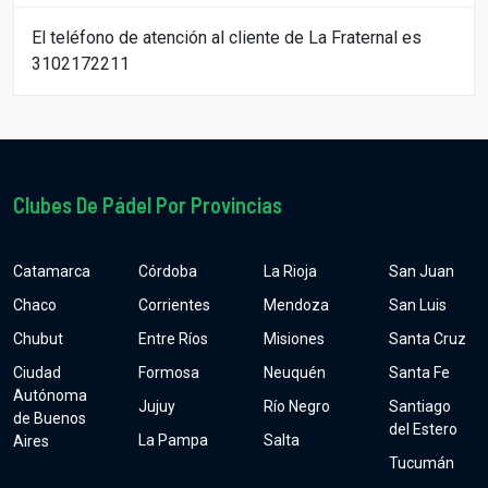
El teléfono de atención al cliente de La Fraternal es
3102172211
Clubes De Pádel Por Provincias
Catamarca
Córdoba
La Rioja
San Juan
Chaco
Corrientes
Mendoza
San Luis
Chubut
Entre Ríos
Misiones
Santa Cruz
Ciudad
Formosa
Neuquén
Santa Fe
Autónoma
Jujuy
Río Negro
Santiago
de Buenos
del Estero
La Pampa
Salta
Aires
Tucumán