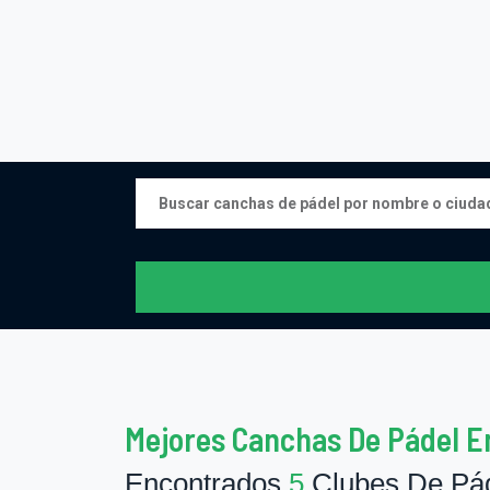
Mejores Canchas De Pádel En
Encontrados
5
Clubes De Páde