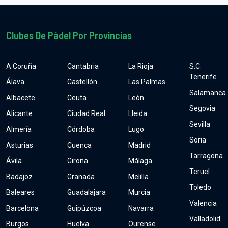
Clubes De Pádel Por Provincias
A Coruña
Cantabria
La Rioja
S.C.
Tenerife
Álava
Castellón
Las Palmas
Salamanca
Albacete
Ceuta
León
Segovia
Alicante
Ciudad Real
Lleida
Sevilla
Almería
Córdoba
Lugo
Soria
Asturias
Cuenca
Madrid
Tarragona
Ávila
Girona
Málaga
Teruel
Badajoz
Granada
Melilla
Toledo
Baleares
Guadalajara
Murcia
Valencia
Barcelona
Guipúzcoa
Navarra
Valladolid
Burgos
Huelva
Ourense