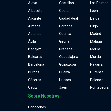
Álava
Castellón
Las Palmas
Albacete
Ceuta
León
Alicante
Ciudad Real
Lleida
Almería
Córdoba
Lugo
Asturias
Cuenca
Madrid
Ávila
Girona
Málaga
Badajoz
Granada
Melilla
Baleares
Guadalajara
Murcia
Barcelona
Guipúzcoa
Navarra
Burgos
Huelva
Ourense
Cáceres
Huesca
Palencia
Cádiz
Jaén
Pontevedra
Sobre Nosotros
Conócenos