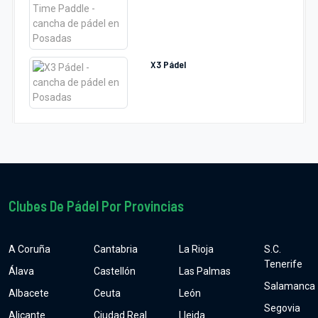
X3 Pádel
Clubes De Pádel Por Provincias
A Coruña
Cantabria
La Rioja
S.C.
Tenerife
Álava
Castellón
Las Palmas
Salamanca
Albacete
Ceuta
León
Segovia
Alicante
Ciudad Real
Lleida