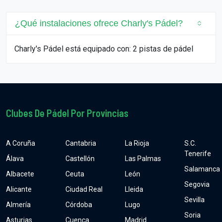
¿Qué instalaciones ofrece Charly's Pádel?
Charly's Pádel está equipado con: 2 pistas de pádel
Clubes De Pádel Por Provincias
A Coruña
Cantabria
La Rioja
S.C.
Tenerife
Álava
Castellón
Las Palmas
Salamanca
Albacete
Ceuta
León
Segovia
Alicante
Ciudad Real
Lleida
Sevilla
Almería
Córdoba
Lugo
Soria
Asturias
Cuenca
Madrid