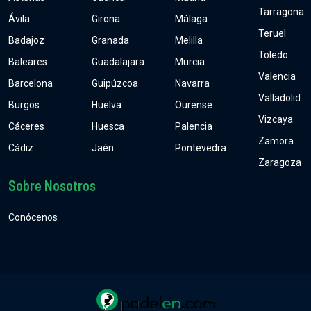
Tarragona
Ávila
Girona
Málaga
Teruel
Badajoz
Granada
Melilla
Toledo
Baleares
Guadalajara
Murcia
Valencia
Barcelona
Guipúzcoa
Navarra
Valladolid
Burgos
Huelva
Ourense
Vizcaya
Cáceres
Huesca
Palencia
Zamora
Cádiz
Jaén
Pontevedra
Zaragoza
Sobre Nosotros
Conócenos