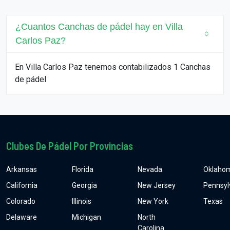
¿Cuantos Canchas de pádel hay en Villa
Carlos Paz?
En Villa Carlos Paz tenemos contabilizados 1 Canchas
de pádel
Clubes De Pádel Por Provincias
Arkansas
Florida
Nevada
Oklaho
California
Georgia
New Jersey
Pennsyl
Colorado
Illinois
New York
Texas
Delaware
Michigan
North
Carolina