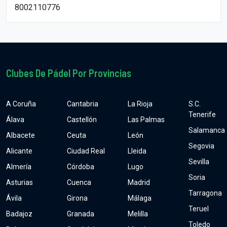
8002110776
Clubes De Pádel Por Provincias
A Coruña
Cantabria
La Rioja
S.C.
Tenerife
Álava
Castellón
Las Palmas
Salamanca
Albacete
Ceuta
León
Segovia
Alicante
Ciudad Real
Lleida
Sevilla
Almería
Córdoba
Lugo
Soria
Asturias
Cuenca
Madrid
Tarragona
Ávila
Girona
Málaga
Teruel
Badajoz
Granada
Melilla
Toledo