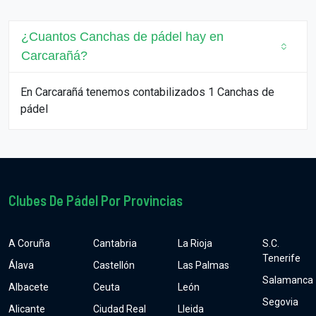
¿Cuantos Canchas de pádel hay en
Carcarañá?
En Carcarañá tenemos contabilizados 1 Canchas de
pádel
Clubes De Pádel Por Provincias
A Coruña
Cantabria
La Rioja
S.C.
Tenerife
Álava
Castellón
Las Palmas
Salamanca
Albacete
Ceuta
León
Segovia
Alicante
Ciudad Real
Lleida