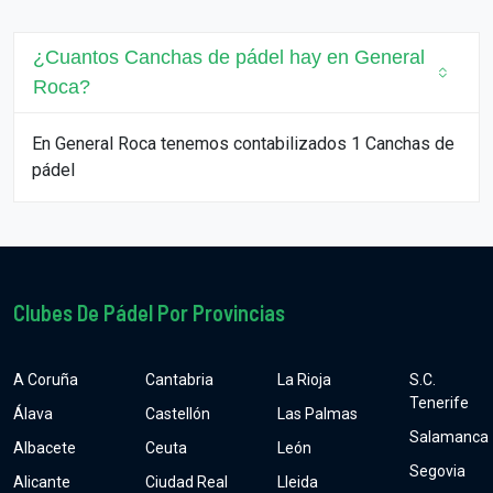
¿Cuantos Canchas de pádel hay en General
Roca?
En General Roca tenemos contabilizados 1 Canchas de
pádel
Clubes De Pádel Por Provincias
A Coruña
Cantabria
La Rioja
S.C.
Tenerife
Álava
Castellón
Las Palmas
Salamanca
Albacete
Ceuta
León
Segovia
Alicante
Ciudad Real
Lleida