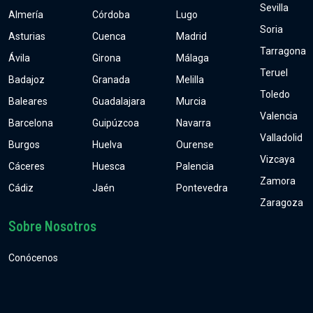
Sevilla
Almería
Córdoba
Lugo
Soria
Asturias
Cuenca
Madrid
Tarragona
Ávila
Girona
Málaga
Teruel
Badajoz
Granada
Melilla
Toledo
Baleares
Guadalajara
Murcia
Valencia
Barcelona
Guipúzcoa
Navarra
Valladolid
Burgos
Huelva
Ourense
Vizcaya
Cáceres
Huesca
Palencia
Zamora
Cádiz
Jaén
Pontevedra
Zaragoza
Sobre Nosotros
Conócenos