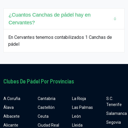
¿Cuantos Canchas de pádel hay en
Cervantes?
En Cervantes tenemos contabilizados 1 Canchas de
pádel
Clubes De Pádel Por Provincias
A Coruña
Cantabria
La Rioja
S.C.
Tenerife
Álava
Castellón
Las Palmas
Salamanca
Albacete
Ceuta
León
Segovia
Alicante
Ciudad Real
Lleida