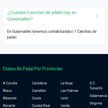
¿Cuantos Canchas de pádel hay en
Guaymallén?
En Guaymallén tenemos contabilizados 1 Canchas de
pádel
Clubes De Pádel Por Provincias
A Coruña
Cantabria
La Rioja
S.C.
Tenerife
Álava
Castellón
Las Palmas
Salamanca
Albacete
Ceuta
León
Segovia
Alicante
Ciudad Real
Lleida