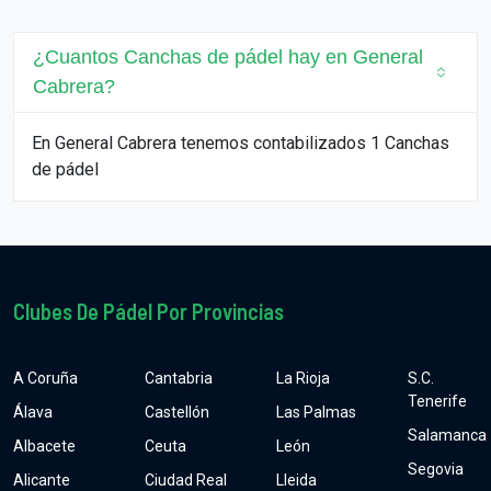
¿Cuantos Canchas de pádel hay en General
Cabrera?
En General Cabrera tenemos contabilizados 1 Canchas
de pádel
Clubes De Pádel Por Provincias
A Coruña
Cantabria
La Rioja
S.C.
Tenerife
Álava
Castellón
Las Palmas
Salamanca
Albacete
Ceuta
León
Segovia
Alicante
Ciudad Real
Lleida