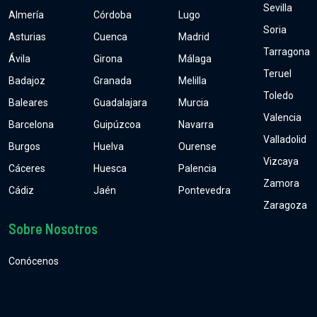
Sevilla
Almería
Córdoba
Lugo
Soria
Asturias
Cuenca
Madrid
Tarragona
Ávila
Girona
Málaga
Teruel
Badajoz
Granada
Melilla
Toledo
Baleares
Guadalajara
Murcia
Valencia
Barcelona
Guipúzcoa
Navarra
Valladolid
Burgos
Huelva
Ourense
Vizcaya
Cáceres
Huesca
Palencia
Zamora
Cádiz
Jaén
Pontevedra
Zaragoza
Sobre Nosotros
Conócenos