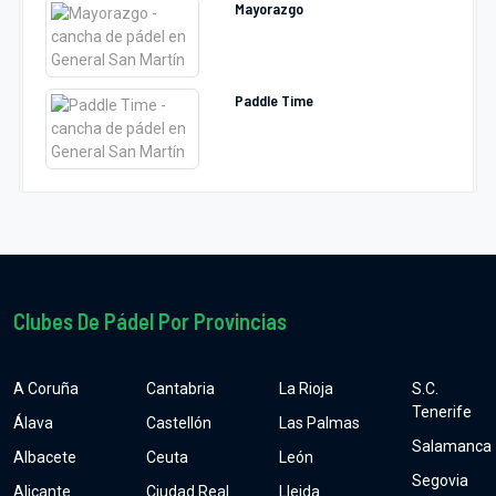
Mayorazgo
Paddle Time
Clubes De Pádel Por Provincias
A Coruña
Cantabria
La Rioja
S.C.
Tenerife
Álava
Castellón
Las Palmas
Salamanca
Albacete
Ceuta
León
Segovia
Alicante
Ciudad Real
Lleida