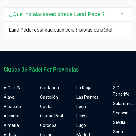
¿Qué instalaciones ofrece Land Pádel?
Land Pádel está equipado con: 3 pistas de pádel
Clubes De Pádel Por Provincias
A Coruña
Cantabria
La Rioja
S.C.
Tenerife
Álava
Castellón
Las Palmas
Salamanca
Albacete
Ceuta
León
Segovia
Alicante
Ciudad Real
Lleida
Sevilla
Almería
Córdoba
Lugo
Soria
Asturias
Cuenca
Madrid