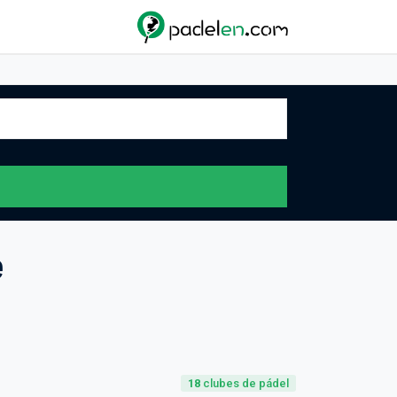
e
18
clubes de pádel