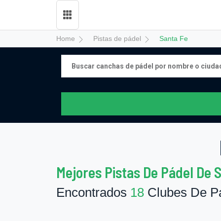
Home
Pistas de pádel
Santa Fe
Mejores Pistas De Pádel De 
Encontrados
18
Clubes De Pá