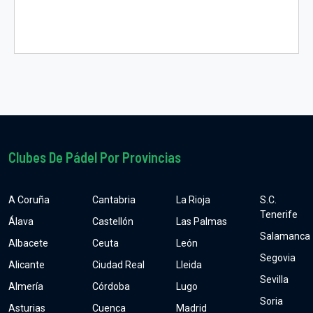
Clubes De Pádel Por Provincias
A Coruña
Cantabria
La Rioja
S.C.
Tenerife
Álava
Castellón
Las Palmas
Salamanca
Albacete
Ceuta
León
Segovia
Alicante
Ciudad Real
Lleida
Sevilla
Almería
Córdoba
Lugo
Soria
Asturias
Cuenca
Madrid