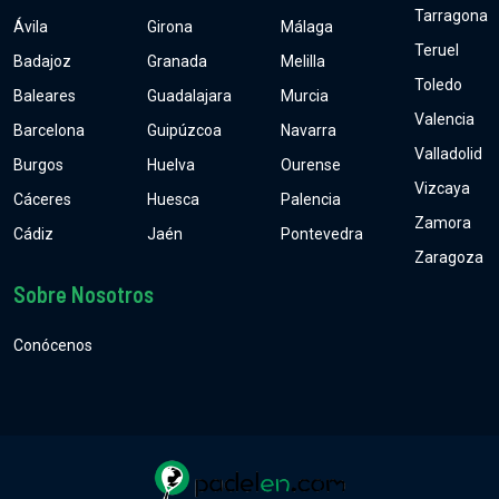
Tarragona
Ávila
Girona
Málaga
Teruel
Badajoz
Granada
Melilla
Toledo
Baleares
Guadalajara
Murcia
Valencia
Barcelona
Guipúzcoa
Navarra
Valladolid
Burgos
Huelva
Ourense
Vizcaya
Cáceres
Huesca
Palencia
Zamora
Cádiz
Jaén
Pontevedra
Zaragoza
Sobre Nosotros
Conócenos