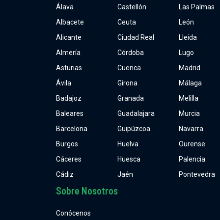
Álava
Castellón
Las Palmas
Albacete
Ceuta
León
Alicante
Ciudad Real
Lleida
Almería
Córdoba
Lugo
Asturias
Cuenca
Madrid
Ávila
Girona
Málaga
Badajoz
Granada
Melilla
Baleares
Guadalajara
Murcia
Barcelona
Guipúzcoa
Navarra
Burgos
Huelva
Ourense
Cáceres
Huesca
Palencia
Cádiz
Jaén
Pontevedra
Sobre Nosotros
Conócenos