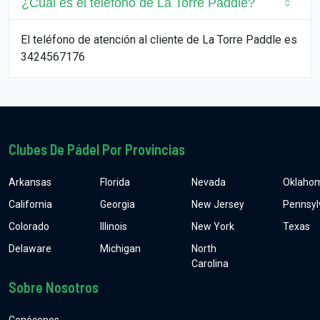
¿Cuál es el teléfono de La Torre Paddle?
El teléfono de atención al cliente de La Torre Paddle es
3424567176
Clubes De Pádel Por Provincias
Arkansas
Florida
Nevada
Oklaho
California
Georgia
New Jersey
Pennsyl
Colorado
Illinois
New York
Texas
Delaware
Michigan
North
Carolina
Sobre Nosotros