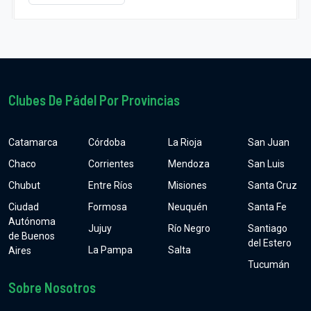
Clubes De Pádel Por Provincias
Catamarca
Córdoba
La Rioja
San Juan
Chaco
Corrientes
Mendoza
San Luis
Chubut
Entre Ríos
Misiones
Santa Cruz
Ciudad
Formosa
Neuquén
Santa Fe
Autónoma
Jujuy
Río Negro
Santiago
de Buenos
del Estero
La Pampa
Salta
Aires
Tucumán
Sobre Nosotros