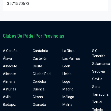
3571570673
Clubes De Pádel Por Provincias
A Coruña
Cantabria
La Rioja
S.C.
Tenerife
Álava
Castellón
Las Palmas
Salamanca
Albacete
Ceuta
León
Segovia
Alicante
Ciudad Real
Lleida
Sevilla
Almería
Córdoba
Lugo
Soria
Asturias
Cuenca
Madrid
Tarragona
Ávila
Girona
Málaga
Teruel
Badajoz
Granada
Melilla
Toledo