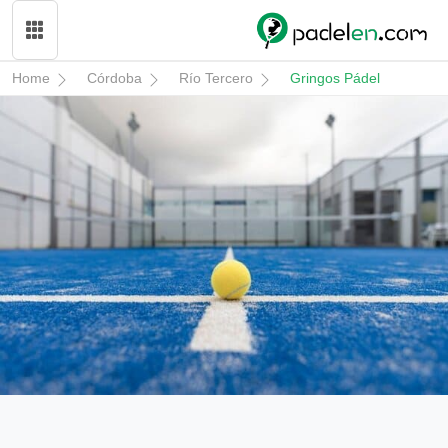
Home
Córdoba
Río Tercero
Gringos Pádel