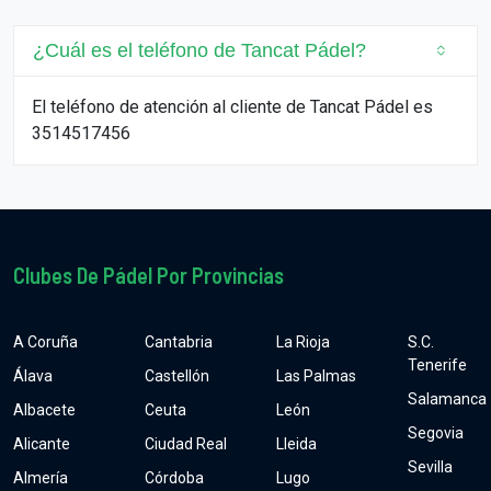
¿Cuál es el teléfono de Tancat Pádel?
El teléfono de atención al cliente de Tancat Pádel es
3514517456
Clubes De Pádel Por Provincias
A Coruña
Cantabria
La Rioja
S.C.
Tenerife
Álava
Castellón
Las Palmas
Salamanca
Albacete
Ceuta
León
Segovia
Alicante
Ciudad Real
Lleida
Sevilla
Almería
Córdoba
Lugo