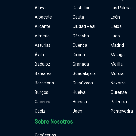
Álava
Castellón
Las Palmas
Albacete
Ceuta
León
Alicante
Ciudad Real
Lleida
Almería
Córdoba
Lugo
Asturias
Cuenca
Madrid
Ávila
Girona
Málaga
Badajoz
Granada
Melilla
Baleares
Guadalajara
Murcia
Barcelona
Guipúzcoa
Navarra
Burgos
Huelva
Ourense
Cáceres
Huesca
Palencia
Cádiz
Jaén
Pontevedra
Sobre Nosotros
Conócenos