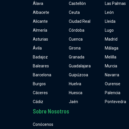
Álava
Castellón
Las Palmas
Albacete
Ceuta
León
Alicante
Ciudad Real
Lleida
Almería
Córdoba
Lugo
Asturias
Cuenca
Madrid
Ávila
Girona
Málaga
Badajoz
Granada
Melilla
Baleares
Guadalajara
Murcia
Barcelona
Guipúzcoa
Navarra
Burgos
Huelva
Ourense
Cáceres
Huesca
Palencia
Cádiz
Jaén
Pontevedra
Sobre Nosotros
Conócenos