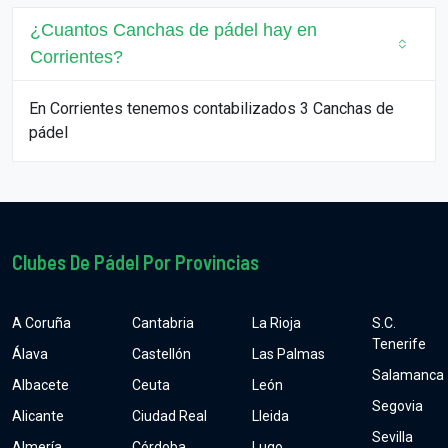
¿Cuantos Canchas de pádel hay en
Corrientes?
En Corrientes tenemos contabilizados 3 Canchas de
pádel
Clubes De Pádel Por Provincias
A Coruña
Cantabria
La Rioja
S.C.
Tenerife
Álava
Castellón
Las Palmas
Salamanca
Albacete
Ceuta
León
Segovia
Alicante
Ciudad Real
Lleida
Sevilla
Almería
Córdoba
Lugo