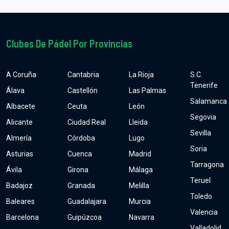
Clubes De Pádel Por Provincias
A Coruña
Cantabria
La Rioja
S.C.
Tenerife
Álava
Castellón
Las Palmas
Salamanca
Albacete
Ceuta
León
Segovia
Alicante
Ciudad Real
Lleida
Sevilla
Almería
Córdoba
Lugo
Soria
Asturias
Cuenca
Madrid
Tarragona
Ávila
Girona
Málaga
Teruel
Badajoz
Granada
Melilla
Toledo
Baleares
Guadalajara
Murcia
Valencia
Barcelona
Guipúzcoa
Navarra
Valladolid